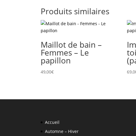
Produits similaires
Maillot de bain –
Im
Femmes – Le
to
papillon
(p
49,00
€
69,0
Accueil
Automne – Hiver