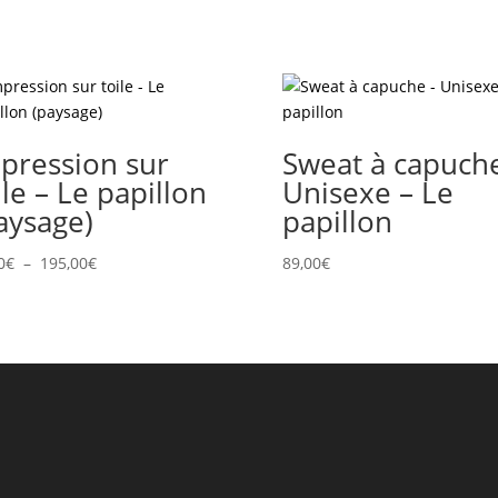
pression sur
Sweat à capuch
ile – Le papillon
Unisexe – Le
aysage)
papillon
Plage
0
€
–
195,00
€
89,00
€
de
prix :
69,00€
à
195,00€