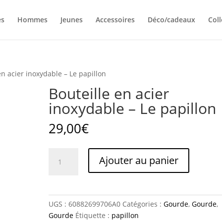
s
Hommes
Jeunes
Accessoires
Déco/cadeaux
Coll
en acier inoxydable – Le papillon
Bouteille en acier
inoxydable – Le papillon
29,00
€
quantité
Ajouter au panier
de
Bouteille
en
acier
UGS :
60882699706A0
Catégories :
Gourde
,
Gourde
,
inoxydable
Gourde
Étiquette :
papillon
-